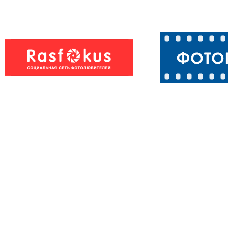
Чернь