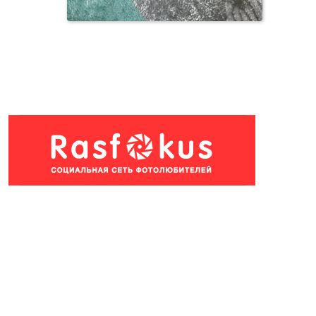
Чернь