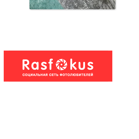
Чернь